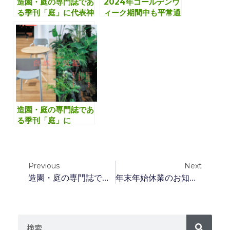
造園・庭の専門誌であ
2024年ゴールデンウ
る季刊「庭」に代表神
ィーク期間中も平常通
保がインタビュー取材
り営業いたします
を受けました
造園・庭の専門誌であ
る季刊「庭」に
NIWA Biz紹介記事が
掲載されました
Previous
Next
造園・庭の専門誌である季刊「庭」にNIWA Biz紹介記事が掲載されました
年末年始休業のお知らせ